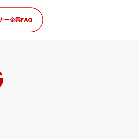
ナー企業
FAQ
G
。