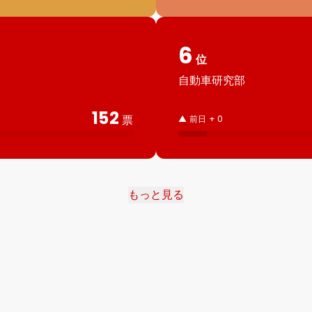
6
位
自動車研究部
152
票
▲ 前日 + 0
もっと見る