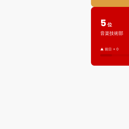
5
位
音楽技術部
▲ 前日 + 0