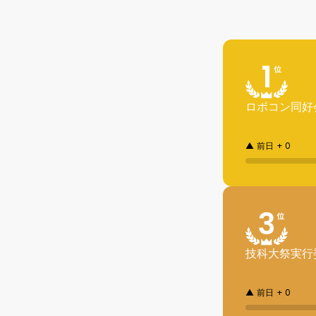
ロボコン同好
▲ 前日 + 0
技科大祭実行
▲ 前日 + 0