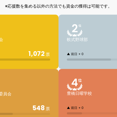
※応援数を集める以外の方法でも
資金の獲得は可能です。
会
軟式野球部
1,072
票
▲ 前日 + 0
豊橋日曜学校
委員会
548
▲ 前日 + 0
票